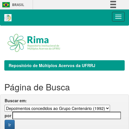
Skip
BRASIL
navigation
Simplifique!
Comunica BR
Participe
Acesso à informação
Legislação
Canais
Repositório de Múltiplos Acervos da UFRRJ
Página de Busca
Buscar em:
por