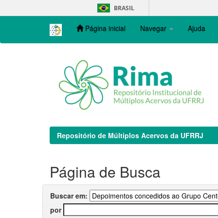
Skip
BRASIL
navigation
Página inicial
Navegar
Ajuda
Repositório de Múltiplos Acervos da UFRRJ
Página de Busca
Buscar em:
por