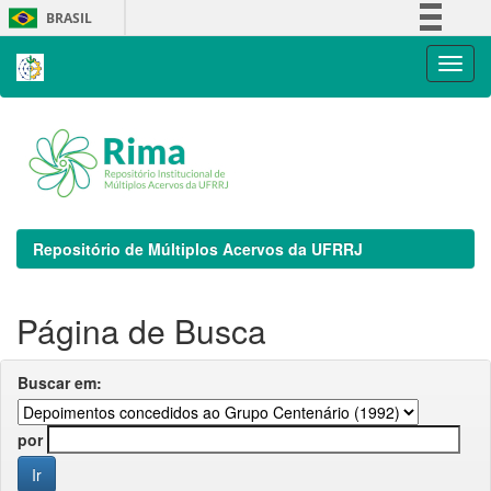
Skip
BRASIL
navigation
Simplifique!
Comunica BR
Participe
Acesso à informação
Legislação
Canais
Repositório de Múltiplos Acervos da UFRRJ
Página de Busca
Buscar em:
por