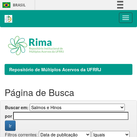
Skip
BRASIL
navigation
Simplifique!
Comunica BR
Participe
Acesso à informação
Legislação
Canais
Repositório de Múltiplos Acervos da UFRRJ
Página de Busca
Buscar em:
por
Filtros correntes: