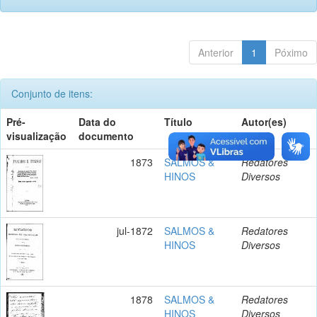
Anterior
1
Póximo
Conjunto de itens:
Pré-
Data do
Título
Autor(es)
visualização
documento
1873
SALMOS &
Redatores
HINOS
Diversos
jul-1872
SALMOS &
Redatores
HINOS
Diversos
1878
SALMOS &
Redatores
HINOS
Diversos