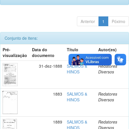
Anterior
1
Póximo
Conjunto de itens:
Pré-
Data do
Título
Autor(es)
visualização
documento
31-dez-1888
SALMOS &
Redatores
HINOS
Diversos
1883
SALMOS &
Redatores
HINOS
Diversos
1889
SALMOS &
Redatores
HINOS
Diversos