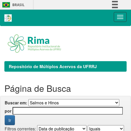
Skip
BRASIL
navigation
Simplifique!
Comunica BR
Participe
Acesso à informação
Legislação
Canais
Repositório de Múltiplos Acervos da UFRRJ
Página de Busca
Buscar em:
por
Filtros correntes: