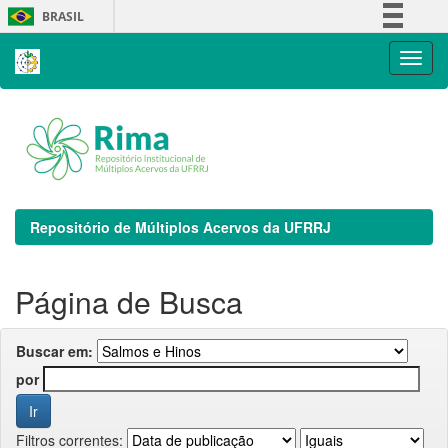
Skip
BRASIL
navigation
Simplifique!
Comunica BR
Participe
Acesso à informação
Legislação
Canais
Repositório de Múltiplos Acervos da UFRRJ
Página de Busca
Buscar em:
por
Filtros correntes: