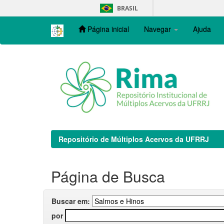
Skip
BRASIL
navigation
Página inicial
Navegar
Ajuda
Repositório de Múltiplos Acervos da UFRRJ
Página de Busca
Buscar em:
por