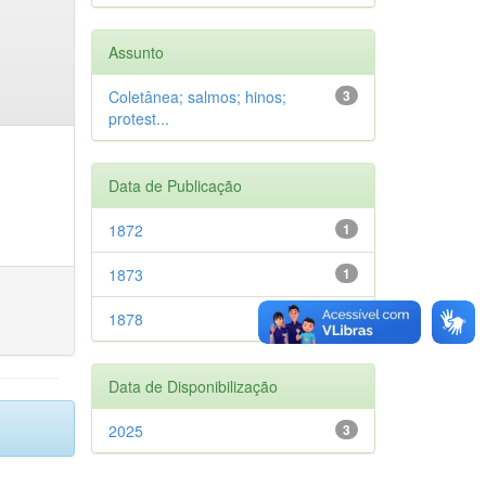
Assunto
Coletânea; salmos; hinos;
3
protest...
Data de Publicação
1872
1
1873
1
1878
1
Data de Disponibilização
2025
3