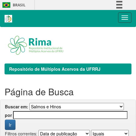
Skip
BRASIL
navigation
Simplifique!
Comunica BR
Participe
Acesso à informação
Legislação
Canais
Repositório de Múltiplos Acervos da UFRRJ
Página de Busca
Buscar em:
por
Filtros correntes: