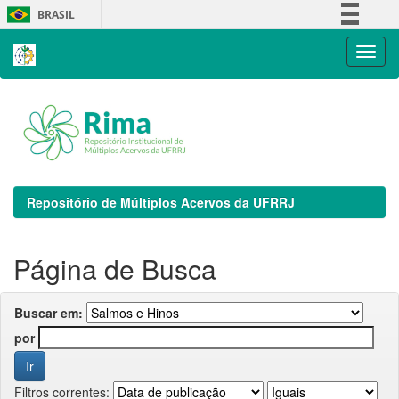
Skip
BRASIL
navigation
Simplifique!
Comunica BR
Participe
Acesso à informação
Legislação
Canais
Repositório de Múltiplos Acervos da UFRRJ
Página de Busca
Buscar em:
por
Filtros correntes: