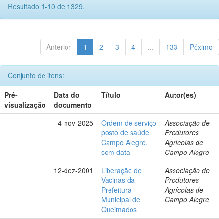
Resultado 1-10 de 1329.
Anterior
1
2
3
4
...
133
Póximo
Conjunto de itens:
Pré-
Data do
Título
Autor(es)
visualização
documento
4-nov-2025
Ordem de serviço
Associação de
posto de saúde
Produtores
Campo Alegre,
Agrícolas de
sem data
Campo Alegre
12-dez-2001
Liberação de
Associação de
Vacinas da
Produtores
Prefeitura
Agrícolas de
Municipal de
Campo Alegre
Queimados