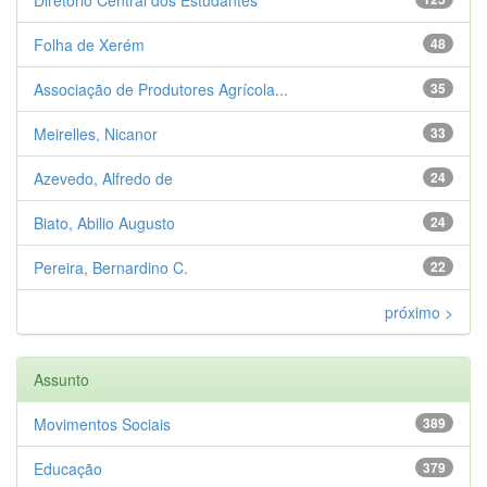
Folha de Xerém
48
Associação de Produtores Agrícola...
35
Meirelles, Nicanor
33
Azevedo, Alfredo de
24
Biato, Abilio Augusto
24
Pereira, Bernardino C.
22
próximo >
Assunto
Movimentos Sociais
389
Educação
379