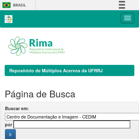
Skip
BRASIL
navigation
Simplifique!
Comunica BR
Participe
Acesso à informação
Legislação
Canais
Repositório de Múltiplos Acervos da UFRRJ
Página de Busca
Buscar em:
por