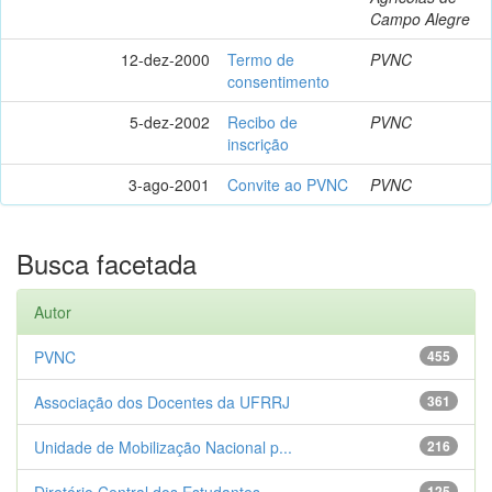
Campo Alegre
12-dez-2000
Termo de
PVNC
consentimento
5-dez-2002
Recibo de
PVNC
inscrição
3-ago-2001
Convite ao PVNC
PVNC
Busca facetada
Autor
PVNC
455
Associação dos Docentes da UFRRJ
361
Unidade de Mobilização Nacional p...
216
Diretório Central dos Estudantes
125