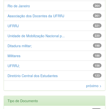
Rio de Janeiro
364
Associação dos Docentes da UFRRJ
361
UFRRJ
321
Unidade de Mobilização Nacional p...
220
Ditadura militar;
198
Militares
186
UFRRJ;
156
Diretório Central dos Estudantes
123
próximo >
Tipo de Documento