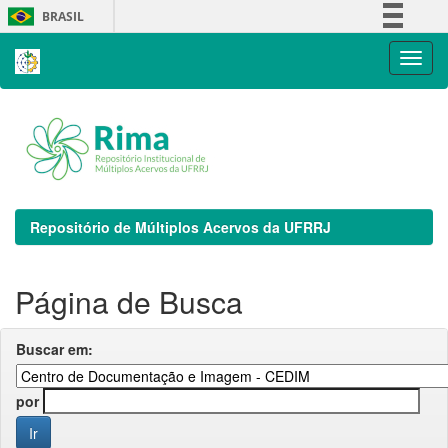
Skip
BRASIL
navigation
Simplifique!
Comunica BR
Participe
Acesso à informação
Legislação
Canais
Repositório de Múltiplos Acervos da UFRRJ
Página de Busca
Buscar em:
por