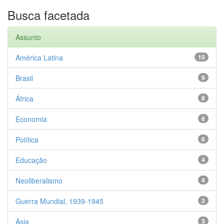
Busca facetada
Assunto
América Latina
10
Brasil
9
África
8
Economia
6
Política
6
Educação
4
Neoliberalismo
4
Guerra Mundial, 1939-1945
3
Ásia
3