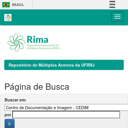
Skip
BRASIL
navigation
Simplifique!
Comunica BR
Participe
Acesso à informação
Legislação
Canais
Repositório de Múltiplos Acervos da UFRRJ
Página de Busca
Buscar em:
por