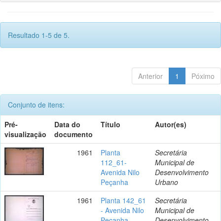
Resultado 1-5 de 5.
Anterior
1
Póximo
Conjunto de itens:
Pré-
Data do
Título
Autor(es)
visualização
documento
1961
Planta
Secretária
112_61-
Municipal de
Avenida Nilo
Desenvolvimento
Peçanha
Urbano
1961
Planta 142_61
Secretária
- Avenida Nilo
Municipal de
Peçanha
Desenvolvimento