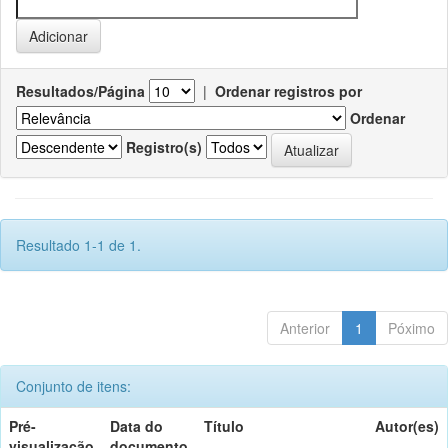
Resultados/Página
|
Ordenar registros por
Ordenar
Registro(s)
Resultado 1-1 de 1.
Anterior
1
Póximo
Conjunto de itens:
Pré-
Data do
Título
Autor(es)
visualização
documento