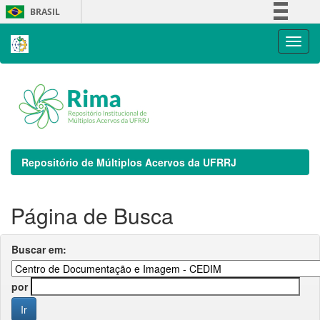
Skip
BRASIL
navigation
Simplifique!
Comunica BR
Participe
Acesso à informação
Legislação
Canais
Repositório de Múltiplos Acervos da UFRRJ
Página de Busca
Buscar em:
por