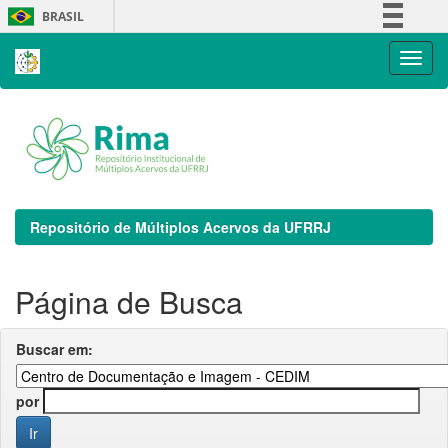
Skip
BRASIL
navigation
Simplifique!
Comunica BR
Participe
Acesso à informação
Legislação
Canais
Repositório de Múltiplos Acervos da UFRRJ
Página de Busca
Buscar em:
por