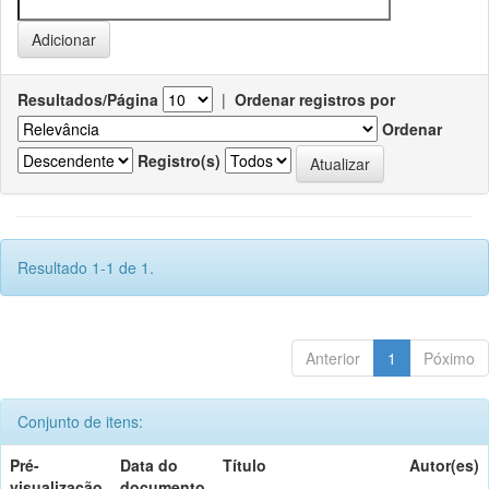
Resultados/Página
|
Ordenar registros por
Ordenar
Registro(s)
Resultado 1-1 de 1.
Anterior
1
Póximo
Conjunto de itens:
Pré-
Data do
Título
Autor(es)
visualização
documento