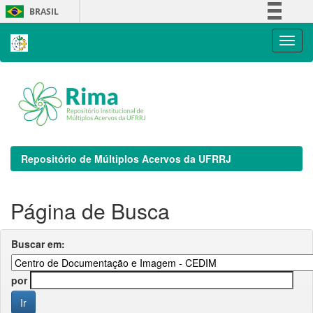
Skip
BRASIL
navigation
Simplifique!
Comunica BR
Participe
Acesso à informação
Legislação
Canais
Repositório de Múltiplos Acervos da UFRRJ
Página de Busca
Buscar em:
por