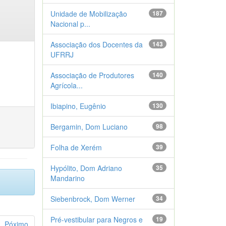
Unidade de Mobilização
187
Nacional p...
Associação dos Docentes da
143
UFRRJ
Associação de Produtores
140
Agrícola...
Ibiapino, Eugênio
130
Bergamin, Dom Luciano
98
Folha de Xerém
39
Hypólito, Dom Adriano
35
Mandarino
Siebenbrock, Dom Werner
34
Pré-vestibular para Negros e
19
Póximo