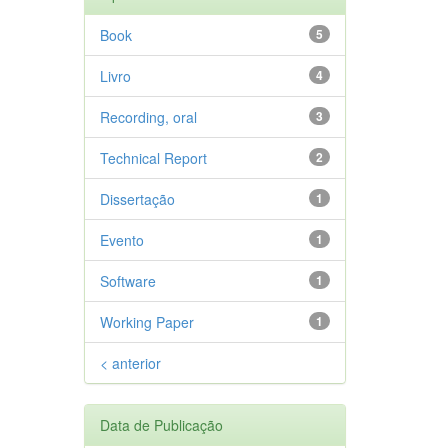
Book
5
Livro
4
Recording, oral
3
Technical Report
2
Dissertação
1
Evento
1
Software
1
Working Paper
1
< anterior
Data de Publicação