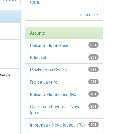
Care...
próximo >
Assunto
Baixada Fluminense
354
Educação
239
Movimentos Sociais
238
guaçu
Rio de Janeiro
211
Baixada Fluminense (RJ)
201
Correio da Lavoura - Nova
201
Iguaçu ...
Imprensa - Nova Iguaçu (RJ)
201