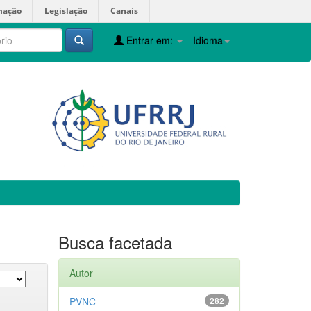
mação
Legislação
Canais
Entrar em:
Idioma
Busca facetada
Autor
PVNC
282