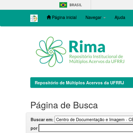
Skip
BRASIL
navigation
Página inicial
Navegar
Ajuda
Repositório de Múltiplos Acervos da UFRRJ
Página de Busca
Buscar em:
por