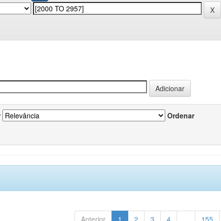
r
Ordenar
Anterior
1
2
3
4
...
155