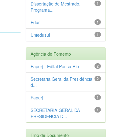
Dissertação de Mestrado,
1
Programa...
Edur
1
Uniedusul
1
Agência de Fomento
Faperj - Edital Pensa Rio
2
Secretaria Geral da Presidência
2
d...
Faperj
1
SECRETARIA-GERAL DA
1
PRESIDÊNCIA D...
Tipo de Documento