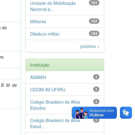
Unidade de Mobilização
191
Nacional p...
Militares
157
a da
Ditadura militar;
154
próximo >
es,
Instituição
ASAMIH
1
 B. M. de
CEDIM-IM-UFRRJ
1
Colégio Brasileiro de Altos
1
Estudos
Colégio Brasileiro de Altos
1
Estud...