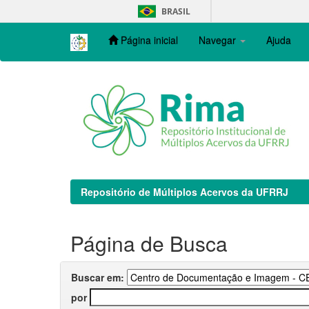
Skip
BRASIL
navigation
Página inicial
Navegar
Ajuda
Repositório de Múltiplos Acervos da UFRRJ
Página de Busca
Buscar em:
por