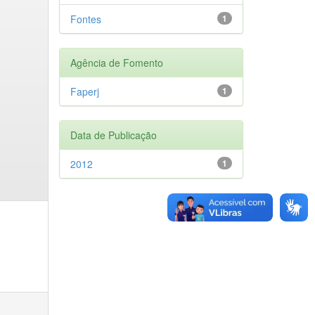
Fontes
1
Agência de Fomento
Faperj
1
Data de Publicação
2012
1