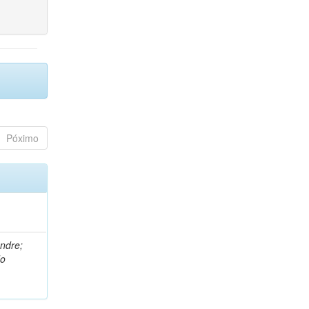
Póximo
andre;
do