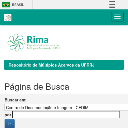
Skip
BRASIL
navigation
Simplifique!
Comunica BR
Participe
Acesso à informação
Legislação
Canais
Repositório de Múltiplos Acervos da UFRRJ
Página de Busca
Buscar em:
por