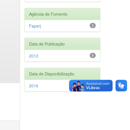
Agência de Fomento
Faperj
1
Data de Publicação
2012
1
Data de Disponibilização
2016
1