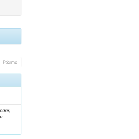
Póximo
andre;
do