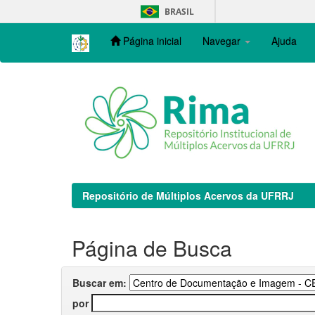
Skip
BRASIL
navigation
Página inicial
Navegar
Ajuda
Repositório de Múltiplos Acervos da UFRRJ
Página de Busca
Buscar em:
por