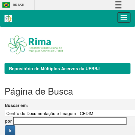
Skip
BRASIL
navigation
Simplifique!
Comunica BR
Participe
Acesso à informação
Legislação
Canais
Repositório de Múltiplos Acervos da UFRRJ
Página de Busca
Buscar em:
por