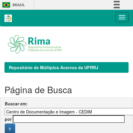
Skip
BRASIL
navigation
Simplifique!
Comunica BR
Participe
Acesso à informação
Legislação
Canais
Repositório de Múltiplos Acervos da UFRRJ
Página de Busca
Buscar em:
por