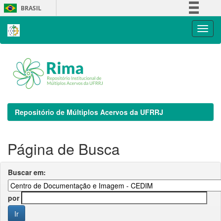
Skip
BRASIL
navigation
Simplifique!
Comunica BR
Participe
Acesso à informação
Legislação
Canais
Repositório de Múltiplos Acervos da UFRRJ
Página de Busca
Buscar em:
por