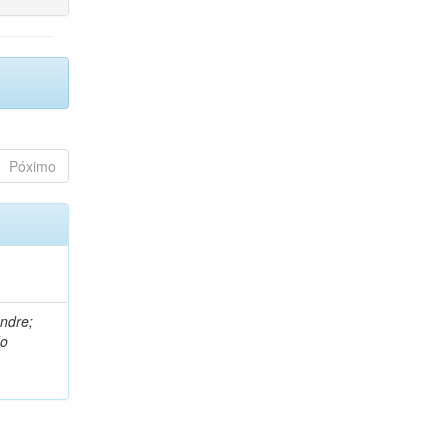
Póximo
andre;
do