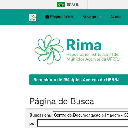
Skip
BRASIL
navigation
Página inicial
Navegar
Ajuda
Repositório de Múltiplos Acervos da UFRRJ
Página de Busca
Buscar em:
por