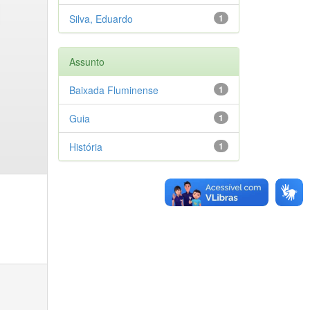
Silva, Eduardo
1
Assunto
Baixada Fluminense
1
Guia
1
História
1