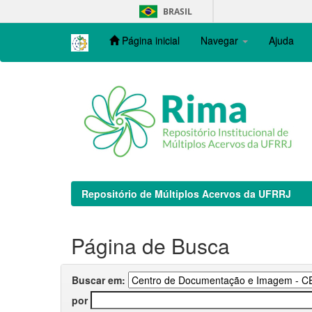
Skip
BRASIL
navigation
Página inicial
Navegar
Ajuda
Repositório de Múltiplos Acervos da UFRRJ
Página de Busca
Buscar em:
por