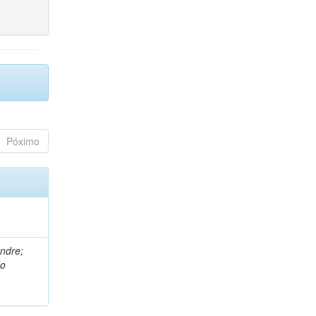
Póximo
andre;
do