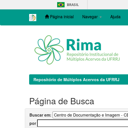
Skip
BRASIL
navigation
Página inicial
Navegar
Ajuda
Repositório de Múltiplos Acervos da UFRRJ
Página de Busca
Buscar em:
por