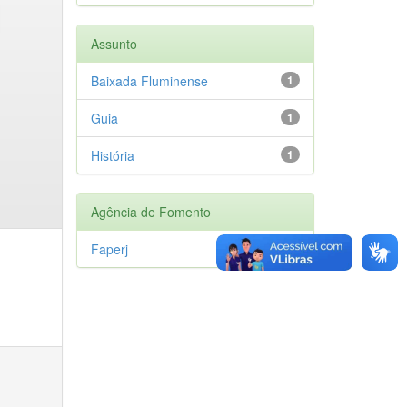
Assunto
Baixada Fluminense
1
Guia
1
História
1
Agência de Fomento
Faperj
1