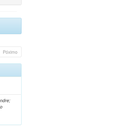
Póximo
andre;
do