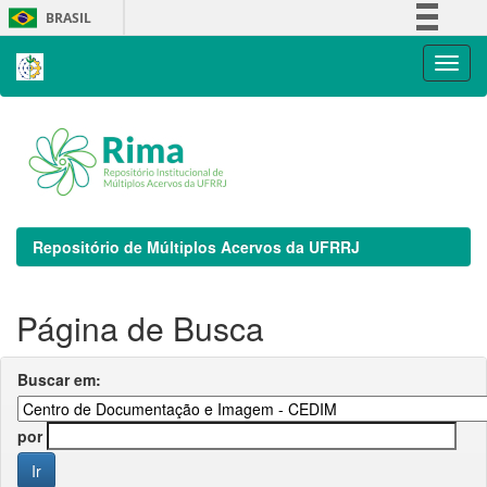
Skip
BRASIL
navigation
Simplifique!
Comunica BR
Participe
Acesso à informação
Legislação
Canais
Repositório de Múltiplos Acervos da UFRRJ
Página de Busca
Buscar em:
por