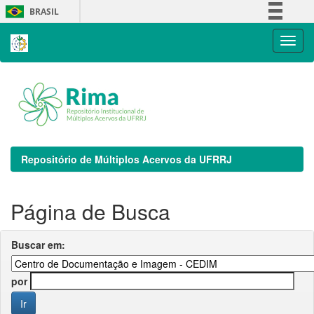
Skip
BRASIL
navigation
Simplifique!
Comunica BR
Participe
Acesso à informação
Legislação
Canais
Repositório de Múltiplos Acervos da UFRRJ
Página de Busca
Buscar em:
por