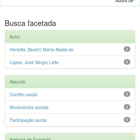
Alasia de
Busca facetada
Autor
Heredia, Beatriz Maria Alasia de
1
Lopes, José Sérgio Leite
1
Assunto
Conflito social
1
Movimentos sociais
1
Participação social
1
Agência de Fomento