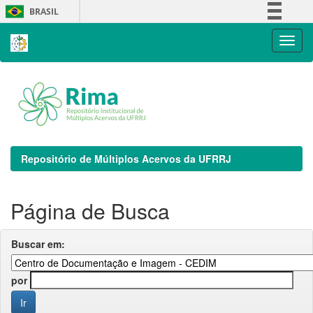
Skip
BRASIL
navigation
Simplifique!
Comunica BR
Participe
Acesso à informação
Legislação
Canais
Repositório de Múltiplos Acervos da UFRRJ
Página de Busca
Buscar em:
por