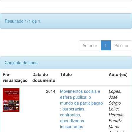
Resultado 1-1 de 1.
Anterior
1
Póximo
Conjunto de itens:
Pré-
Data do
Título
Autor(es)
visualização
documento
2014
Movimentos sociais e
Lopes,
esfera pública: o
José
mundo da participação
Sérgio
: burocracias,
Leite;
confrontos,
Heredia,
apendizados
Beatriz
inesperados
Maria