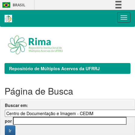
Skip
BRASIL
navigation
Simplifique!
Comunica BR
Participe
Acesso à informação
Legislação
Canais
Repositório de Múltiplos Acervos da UFRRJ
Página de Busca
Buscar em:
por