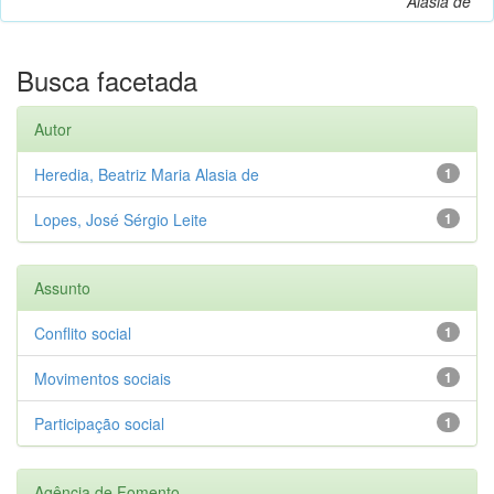
Alasia de
Busca facetada
Autor
Heredia, Beatriz Maria Alasia de
1
Lopes, José Sérgio Leite
1
Assunto
Conflito social
1
Movimentos sociais
1
Participação social
1
Agência de Fomento