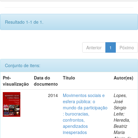
Resultado 1-1 de 1.
Anterior
1
Póximo
Conjunto de itens:
Pré-
Data do
Título
Autor(es)
visualização
documento
2014
Movimentos sociais e
Lopes,
esfera pública: o
José
mundo da participação
Sérgio
: burocracias,
Leite;
confrontos,
Heredia,
apendizados
Beatriz
inesperados
Maria