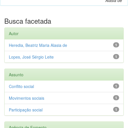
Alasia de
Busca facetada
Autor
Heredia, Beatriz Maria Alasia de
1
Lopes, José Sérgio Leite
1
Assunto
Conflito social
1
Movimentos sociais
1
Participação social
1
Agência de Fomento