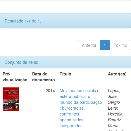
Resultado 1-1 de 1.
Anterior
1
Póximo
Conjunto de itens:
Pré-
Data do
Título
Autor(es)
visualização
documento
2014
Movimentos sociais e
Lopes,
esfera pública: o
José
mundo da participação
Sérgio
: burocracias,
Leite;
confrontos,
Heredia,
apendizados
Beatriz
inesperados
Maria