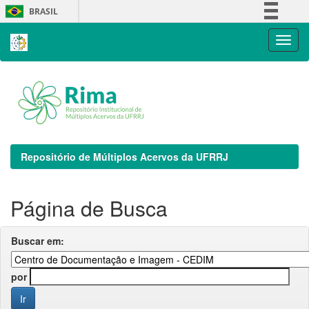
Skip
BRASIL
navigation
Simplifique!
Comunica BR
Participe
Acesso à informação
Legislação
Canais
Repositório de Múltiplos Acervos da UFRRJ
Página de Busca
Buscar em:
por