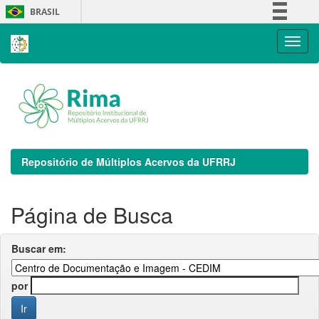
Skip
BRASIL
navigation
Simplifique!
Comunica BR
Participe
Acesso à informação
Legislação
Canais
Repositório de Múltiplos Acervos da UFRRJ
Página de Busca
Buscar em:
por