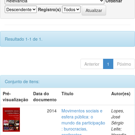
Ordenar
Registro(s)
Resultado 1-1 de 1.
Anterior
1
Póximo
Conjunto de itens:
Pré-
Data do
Título
Autor(es)
visualização
documento
2014
Movimentos sociais e
Lopes,
esfera pública: o
José
mundo da participação
Sérgio
: burocracias,
Leite;
confrontos,
Heredia,