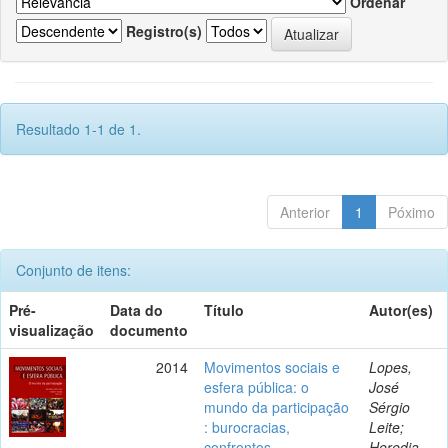
Ordenar
Registro(s)
Resultado 1-1 de 1.
Anterior
1
Póximo
Conjunto de itens:
Pré-
Data do
Título
Autor(es)
visualização
documento
2014
Movimentos sociais e
Lopes,
esfera pública: o
José
mundo da participação
Sérgio
: burocracias,
Leite;
confrontos,
Heredia,