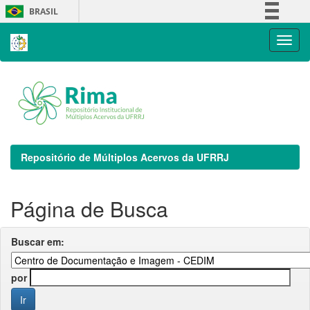
Skip
BRASIL
navigation
Simplifique!
Comunica BR
Participe
Acesso à informação
Legislação
Canais
Repositório de Múltiplos Acervos da UFRRJ
Página de Busca
Buscar em:
por