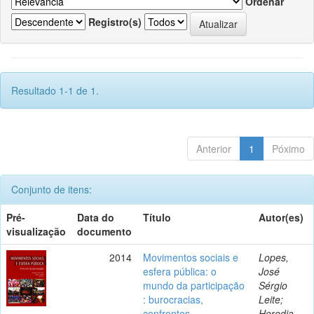
Ordenar
Registro(s)
Resultado 1-1 de 1.
Anterior
1
Póximo
Conjunto de itens:
Pré-
Data do
Título
Autor(es)
visualização
documento
2014
Movimentos sociais e
Lopes,
esfera pública: o
José
mundo da participação
Sérgio
: burocracias,
Leite;
confrontos,
Heredia,