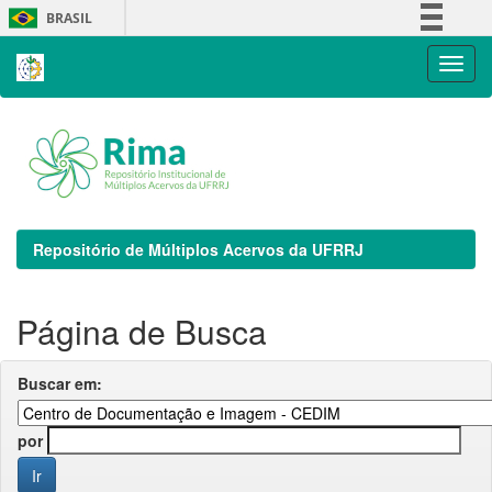
Skip
BRASIL
navigation
Simplifique!
Comunica BR
Participe
Acesso à informação
Legislação
Canais
Repositório de Múltiplos Acervos da UFRRJ
Página de Busca
Buscar em:
por