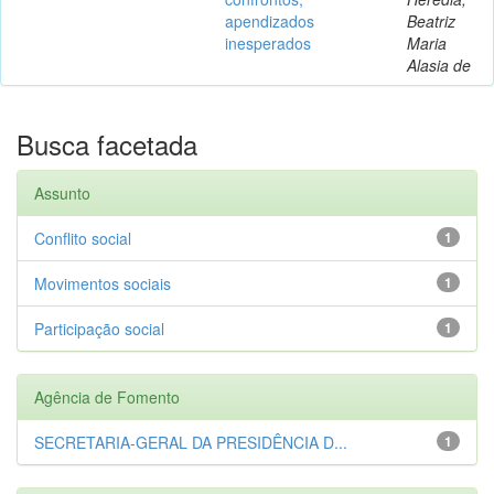
apendizados
Beatriz
inesperados
Maria
Alasia de
Busca facetada
Assunto
Conflito social
1
Movimentos sociais
1
Participação social
1
Agência de Fomento
SECRETARIA-GERAL DA PRESIDÊNCIA D...
1