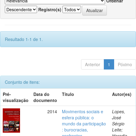
Ordenar
Registro(s)
Resultado 1-1 de 1.
Anterior
1
Póximo
Conjunto de itens:
Pré-
Data do
Título
Autor(es)
visualização
documento
2014
Movimentos sociais e
Lopes,
esfera pública: o
José
mundo da participação
Sérgio
: burocracias,
Leite;
confrontos,
Heredia,