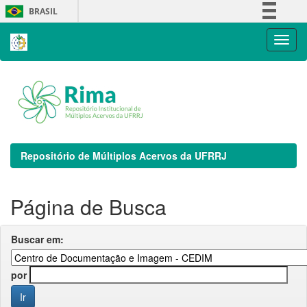
Skip
BRASIL
navigation
Simplifique!
Comunica BR
Participe
Acesso à informação
Legislação
Canais
Repositório de Múltiplos Acervos da UFRRJ
Página de Busca
Buscar em:
por