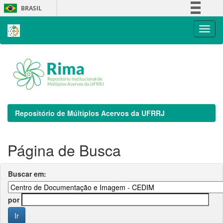
Skip
BRASIL
navigation
Simplifique!
Comunica BR
Participe
Acesso à informação
Legislação
Canais
Repositório de Múltiplos Acervos da UFRRJ
Página de Busca
Buscar em:
por