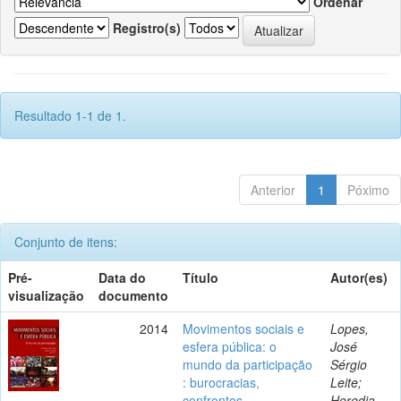
Ordenar
Registro(s)
Resultado 1-1 de 1.
Anterior
1
Póximo
Conjunto de itens:
Pré-
Data do
Título
Autor(es)
visualização
documento
2014
Movimentos sociais e
Lopes,
esfera pública: o
José
mundo da participação
Sérgio
: burocracias,
Leite;
confrontos,
Heredia,