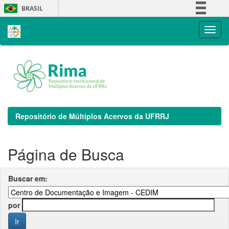
Skip
BRASIL
navigation
Simplifique!
Comunica BR
Participe
Acesso à informação
Legislação
Canais
Repositório de Múltiplos Acervos da UFRRJ
Página de Busca
Buscar em:
por