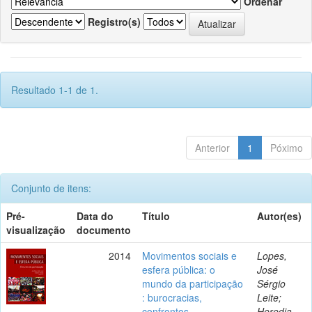
Ordenar
Registro(s)
Resultado 1-1 de 1.
Anterior
1
Póximo
Conjunto de itens:
Pré-
Data do
Título
Autor(es)
visualização
documento
2014
Movimentos sociais e
Lopes,
esfera pública: o
José
mundo da participação
Sérgio
: burocracias,
Leite;
confrontos,
Heredia,