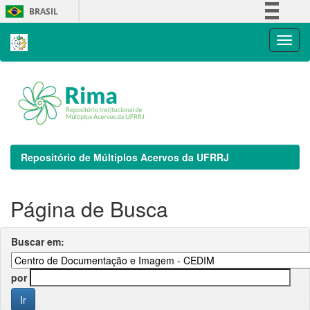
Skip
BRASIL
navigation
Simplifique!
Comunica BR
Participe
Acesso à informação
Legislação
Canais
Repositório de Múltiplos Acervos da UFRRJ
Página de Busca
Buscar em:
por