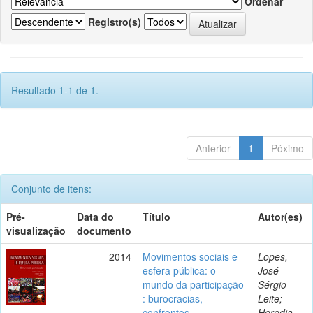
Ordenar
Registro(s)
Resultado 1-1 de 1.
Anterior
1
Póximo
Conjunto de itens:
Pré-
Data do
Título
Autor(es)
visualização
documento
2014
Movimentos sociais e
Lopes,
esfera pública: o
José
mundo da participação
Sérgio
: burocracias,
Leite;
confrontos,
Heredia,