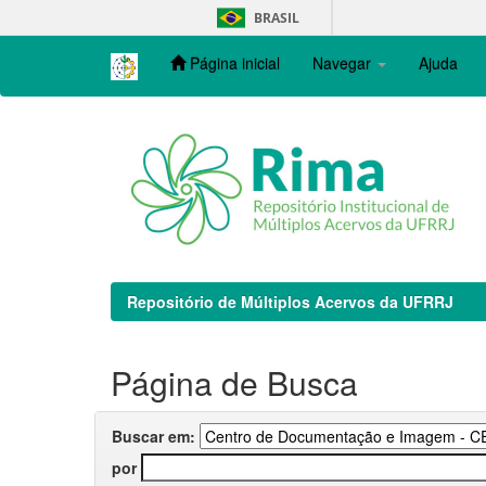
Skip
BRASIL
navigation
Página inicial
Navegar
Ajuda
Repositório de Múltiplos Acervos da UFRRJ
Página de Busca
Buscar em:
por