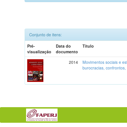
Conjunto de itens:
Pré-
Data do
Título
visualização
documento
2014
Movimentos sociais e esf
burocracias, confrontos