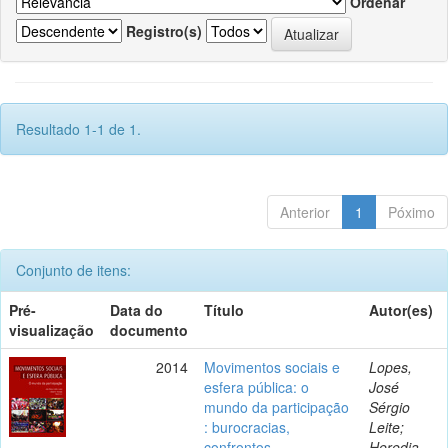
Ordenar
Registro(s)
Resultado 1-1 de 1.
Anterior
1
Póximo
Conjunto de itens:
Pré-
Data do
Título
Autor(es)
visualização
documento
2014
Movimentos sociais e
Lopes,
esfera pública: o
José
mundo da participação
Sérgio
: burocracias,
Leite;
confrontos,
Heredia,