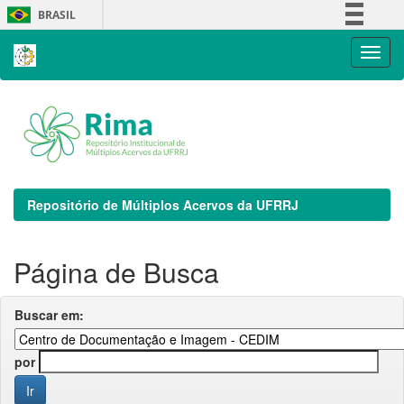
Skip
BRASIL
navigation
Simplifique!
Comunica BR
Participe
Acesso à informação
Legislação
Canais
Repositório de Múltiplos Acervos da UFRRJ
Página de Busca
Buscar em:
por