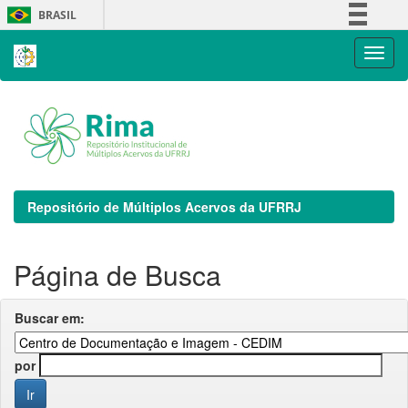
Skip
BRASIL
navigation
Simplifique!
Comunica BR
Participe
Acesso à informação
Legislação
Canais
Repositório de Múltiplos Acervos da UFRRJ
Página de Busca
Buscar em:
por