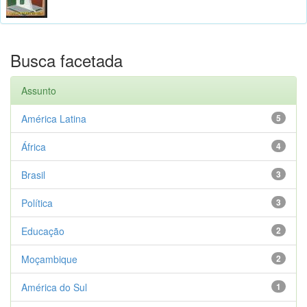
Busca facetada
Assunto
América Latina
5
África
4
Brasil
3
Política
3
Educação
2
Moçambique
2
América do Sul
1