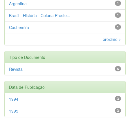
Argentina
1
Brasil - História - Coluna Preste...
1
Cachemira
1
próximo >
Tipo de Documento
Revista
6
Data de Publicação
1994
3
1995
3