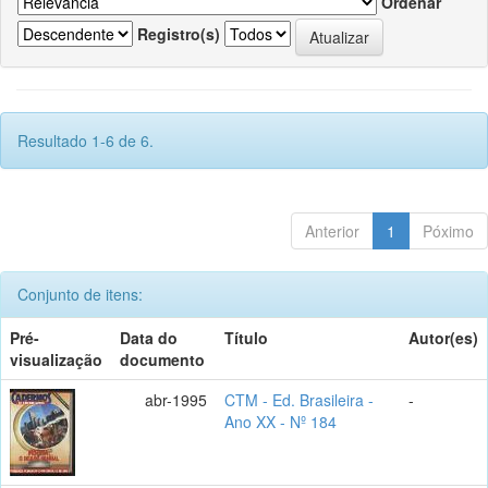
Ordenar
Registro(s)
Resultado 1-6 de 6.
Anterior
1
Póximo
Conjunto de itens:
Pré-
Data do
Título
Autor(es)
visualização
documento
abr-1995
CTM - Ed. Brasileira -
-
Ano XX - Nº 184