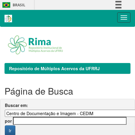
Skip
BRASIL
navigation
Simplifique!
Comunica BR
Participe
Acesso à informação
Legislação
Canais
Repositório de Múltiplos Acervos da UFRRJ
Página de Busca
Buscar em:
por