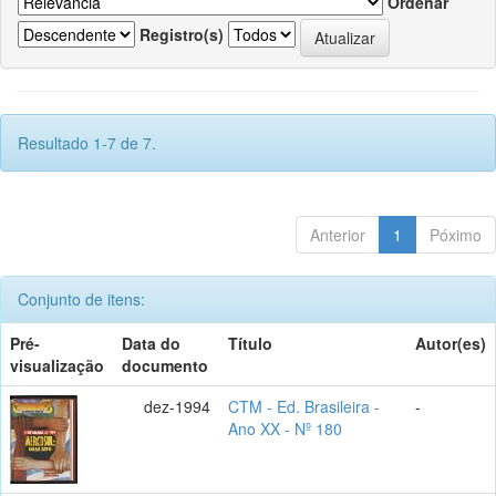
Ordenar
Registro(s)
Resultado 1-7 de 7.
Anterior
1
Póximo
Conjunto de itens:
Pré-
Data do
Título
Autor(es)
visualização
documento
dez-1994
CTM - Ed. Brasileira -
-
Ano XX - Nº 180