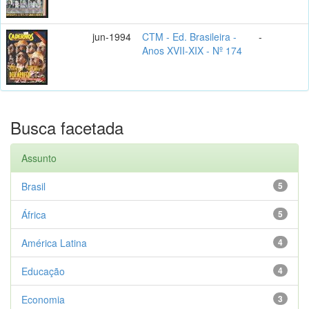
jun-1994
CTM - Ed. Brasileira -
-
Anos XVII-XIX - Nº 174
Busca facetada
Assunto
Brasil
5
África
5
América Latina
4
Educação
4
Economia
3