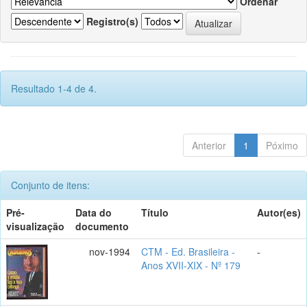
Ordenar
Registro(s)
Resultado 1-4 de 4.
Anterior
1
Póximo
Conjunto de itens:
Pré-
Data do
Título
Autor(es)
visualização
documento
nov-1994
CTM - Ed. Brasileira -
-
Anos XVII-XIX - Nº 179