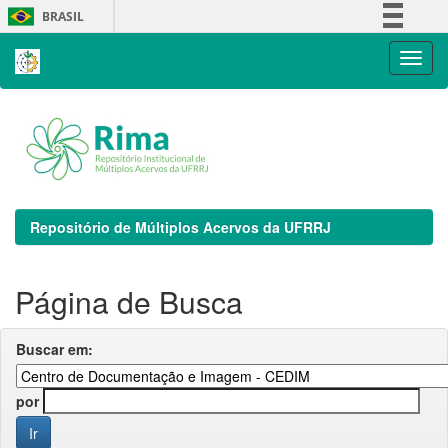
Skip
BRASIL
navigation
Simplifique!
Comunica BR
Participe
Acesso à informação
Legislação
Canais
Repositório de Múltiplos Acervos da UFRRJ
Página de Busca
Buscar em:
por