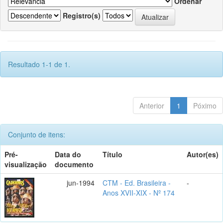
Ordenar
Registro(s)
Resultado 1-1 de 1.
Anterior
1
Póximo
Conjunto de itens:
Pré-
Data do
Título
Autor(es)
visualização
documento
jun-1994
CTM - Ed. Brasileira -
-
Anos XVII-XIX - Nº 174