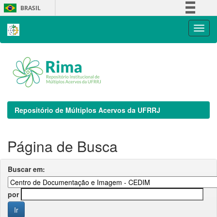
Skip
BRASIL
navigation
Simplifique!
Comunica BR
Participe
Acesso à informação
Legislação
Canais
Repositório de Múltiplos Acervos da UFRRJ
Página de Busca
Buscar em:
por