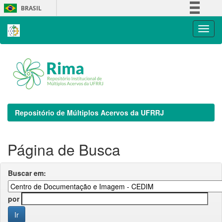
Skip
BRASIL
navigation
Simplifique!
Comunica BR
Participe
Acesso à informação
Legislação
Canais
Repositório de Múltiplos Acervos da UFRRJ
Página de Busca
Buscar em:
por