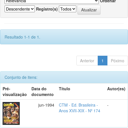
Ordenar
Registro(s)
Resultado 1-1 de 1.
Anterior
1
Póximo
Conjunto de itens:
Pré-
Data do
Título
Autor(es)
visualização
documento
jun-1994
CTM - Ed. Brasileira -
-
Anos XVII-XIX - Nº 174