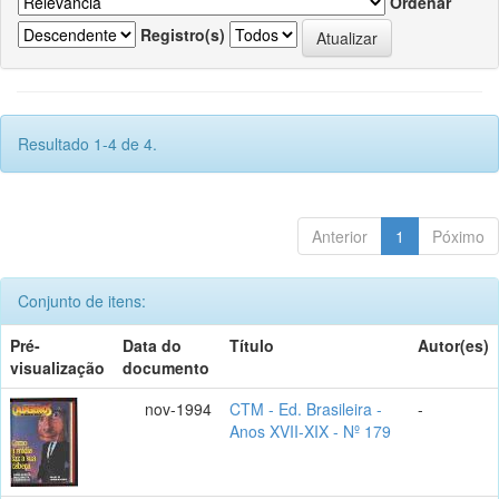
Ordenar
Registro(s)
Resultado 1-4 de 4.
Anterior
1
Póximo
Conjunto de itens:
Pré-
Data do
Título
Autor(es)
visualização
documento
nov-1994
CTM - Ed. Brasileira -
-
Anos XVII-XIX - Nº 179