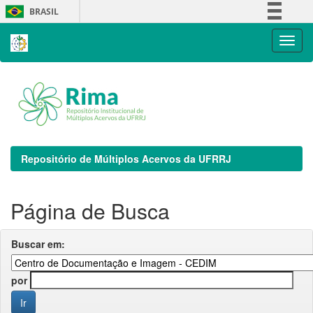
Skip
BRASIL
navigation
Simplifique!
Comunica BR
Participe
Acesso à informação
Legislação
Canais
Repositório de Múltiplos Acervos da UFRRJ
Página de Busca
Buscar em:
por