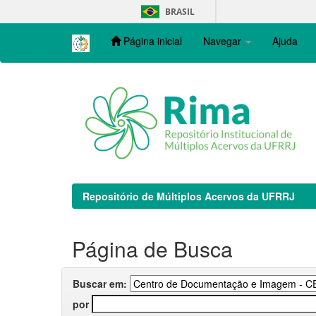
Skip
BRASIL
navigation
Página inicial
Navegar
Ajuda
Repositório de Múltiplos Acervos da UFRRJ
Página de Busca
Buscar em:
por