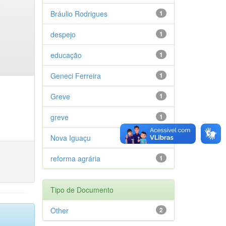
Bráulio Rodrigues
1
despejo
1
educação
1
Geneci Ferreira
1
Greve
1
greve
1
Nova Iguaçu
1
reforma agrária
1
Tipo de Documento
Other
2