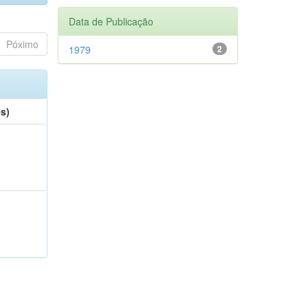
Data de Publicação
Póximo
1979
2
es)