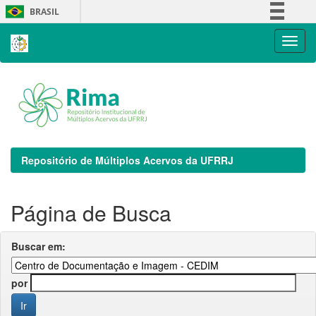
Skip
BRASIL
navigation
Simplifique!
Comunica BR
Participe
Acesso à informação
Legislação
Canais
Repositório de Múltiplos Acervos da UFRRJ
Página de Busca
Buscar em:
por