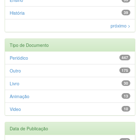
História
39
próximo >
Tipo de Documento
Periódico
447
Outro
175
Livro
30
Animação
13
Video
10
Data de Publicação