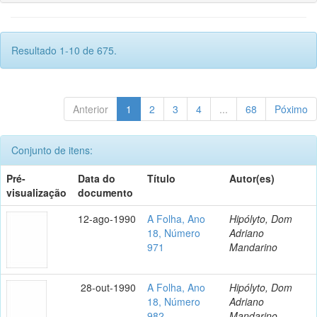
Resultado 1-10 de 675.
Anterior
1
2
3
4
...
68
Póximo
Conjunto de itens:
Pré-
Data do
Título
Autor(es)
visualização
documento
12-ago-1990
A Folha, Ano
Hipólyto, Dom
18, Número
Adriano
971
Mandarino
28-out-1990
A Folha, Ano
Hipólyto, Dom
18, Número
Adriano
982
Mandarino