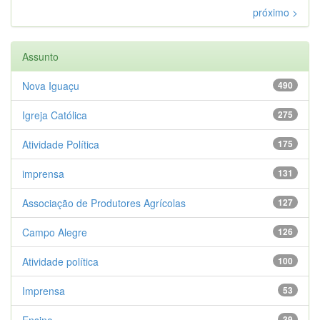
próximo >
Assunto
Nova Iguaçu
490
Igreja Católica
275
Atividade Política
175
imprensa
131
Associação de Produtores Agrícolas
127
Campo Alegre
126
Atividade política
100
Imprensa
53
Ensino
39