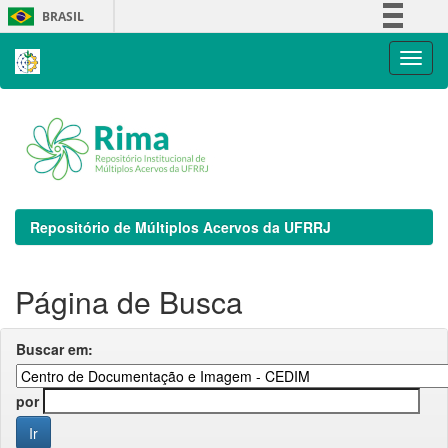
Skip
BRASIL
navigation
Simplifique!
Comunica BR
Participe
Acesso à informação
Legislação
Canais
Repositório de Múltiplos Acervos da UFRRJ
Página de Busca
Buscar em:
por