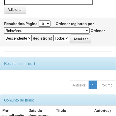
Resultados/Página
|
Ordenar registros por
Ordenar
Registro(s)
Resultado 1-1 de 1.
Anterior
1
Póximo
Conjunto de itens:
Pré-
Data do
Título
Autor(es)
visualização
documento