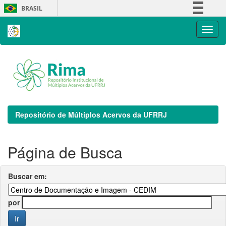
Skip
BRASIL
navigation
Simplifique!
Comunica BR
Participe
Acesso à informação
Legislação
Canais
Repositório de Múltiplos Acervos da UFRRJ
Página de Busca
Buscar em:
por