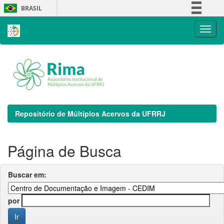
Skip
BRASIL
navigation
Simplifique!
Comunica BR
Participe
Acesso à informação
Legislação
Canais
Repositório de Múltiplos Acervos da UFRRJ
Página de Busca
Buscar em:
por