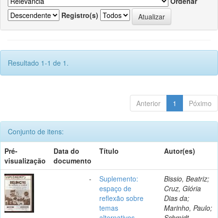
Ordenar
Registro(s)
Resultado 1-1 de 1.
Anterior
1
Póximo
Conjunto de itens:
Pré-
Data do
Título
Autor(es)
visualização
documento
-
Suplemento:
Bissio, Beatriz;
espaço de
Cruz, Glória
reflexão sobre
Dias da;
temas
Marinho, Paulo;
alternativos.
Schmidt,